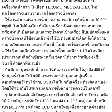
เครื่องมีขนาดเล็ก พกพาได้สะดวก น้ำหนักเพียง 45 กรัม
เครื่องวัดน้ำตาล ในเลือด TERUMO MEDISAFE EX ใหม่
(เครื่องตรวจเบาหวาน / เครื่องตรวจน้ำตาล)
– ใช้งานง่าย แผ่นตรวจน้ำตาลสามารถวัดระดับน้ำตาล 10-600
mg/dL โดยไม่ต้องใส่รหัสใดๆ เครื่องเปิดและตรวจสอบความ
พร้อมทันทีเมื่อสอดแผ่นตรวจน้ำตาลเข้าเครื่อง มีปุ่มปลดทิ้งแผ่น
ตรวจน้ำตาลที่ใช้งานแล้ว ทำให้ไม่ต้องสัมผัสเลือด จึงให้ความ
ปลอดภัยและสะดวกมากขึ้น เมื่อไม่มีการใช้งานเครื่องจะปิดเอง
– ใช้ปริมาณเลือดในการตรวจค่าน้ำตาลเพียง 1.1 ไมโครลิตร
(ประมาณเมล็ดถั่วเขียวผ่าครึ่ง) วัดค่าได้รวดเร็วเพียง 4 (สี่)
วินาที ด้วยค่าที่แม่นยำ
– บันทึกข้อมูลระดับน้ำตาล วันที่และเวลาที่วัดได้สูงถึง 400 (สี่
ร้อย) ครั้งโดยอัตโนมัติ สามารถส่งข้อมูลออกสู่เครื่อง
คอมพิวเตอร์โดยใช้สาย USB (ไม่มีมากับเครื่อง ต้องจัดหาเอง)
โดยใช้ร่วมกับโปรแกรมสุขภาพซึ่งสามารถดาวน์โหลดฟรี
– รูปแบบทันสมัย มีเสียงพูดภาษาไทย(ปิดเสียงหรือปรับความดัง
ได้ 7 ระดับ) กระทัดรัด ( 108.2 มม.44 มม.20.5 มม) และน้ำหนัก
เบา (45.2 กรัม) หน้าจอ LCD ขนาดใหญ่ เพื่อการอ่านค่าอย่าง