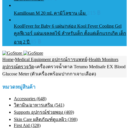
215
฿
Kamillosan M 20 mL คามิโลซาน เอ็ม
KoolFever for Baby 6 แผ่น/กล่อง Kool Fever Cooling Gel
คูลฟีเวอร์ แผ่นเจลลดไข้ สำหรับเด็ก ตั้งแต่เด็กแรกเกิด เด็ก
85
฿
อายุ 2 ปี
Home
›
Medical Equipment อุปกรณ์การแพทย์
›
Health Monitors
อุปกรณ์ตรวจวัด
›
เครื่องตรวจน้ำตาล Terumo Medisafe EX Blood
Glucose Meter (ตัวเครื่องพร้อมปากกาเจาะเลือด)
หมวดหมู่สินค้า
Accessories (648)
วิตามิน/อาหารเสริม (541)
Supports อุปกรณ์ช่วยพยุง (469)
Skin Care ผลิตภัณฑ์ดูแลผิว (398)
First Aid (328)