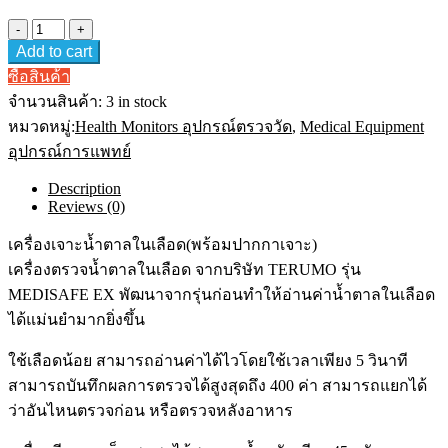
เครื่อง
Add to cart
ตรวจ
น้ำตาล
ซื้อสินค้า
Terumo
จำนวนสินค้า:
3 in stock
Medisafe
EX
หมวดหมู่:
Health Monitors อุปกรณ์ตรวจวัด
,
Medical Equipment
Blood
อุปกรณ์การแพทย์
Glucose
Meter
Description
(ตัว
Reviews (0)
เครื่อง
พร้อม
เครื่องเจาะน้ำตาลในเลือด(พร้อมปากกาเจาะ)
ปากกา
เครื่องตรวจน้ำตาลในเลือด จากบริษัท TERUMO รุ่น
เจาะ
MEDISAFE EX พัฒนาจากรุ่นก่อนทำให้อ่านค่าน้ำตาลในเลือด
เลือด)
ได้แม่นยำมากยิ่งขึ้น
quantity
ใช้เลือดน้อย สามารถอ่านค่าได้ไวโดยใช้เวลาเพียง 5 วินาที
สามารถบันทึกผลการตรวจได้สูงสุดถึง 400 ค่า สามารถแยกได้
ว่าอันไหนตรวจก่อน หรือตรวจหลังอาหาร