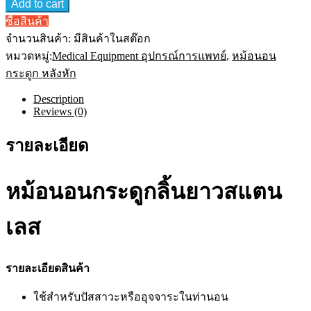
Add to cart
นอน
หม้อ
ซื้อสินค้า
นอน
จำนวนสินค้า:
มีสินค้าในสต๊อก
ส
หมวดหมู่:
Medical Equipment อุปกรณ์การแพทย์
,
หม้อนอน
แตน
กระดูก หลังหัก
เลส
หม้อ
Description
นอน
Reviews (0)
กระดูก
หม้อ
รายละเอียด
นอน
หลัง
หม้อนอนกระดูกลิ้นยาวสแตน
หัก
Adult
Bedpan
เลส
Bed
Pan
Stainless
quantity
รายละเอียดสินค้า
ใช้สำหรับปัสสาวะหรืออุจจาระในท่านอน