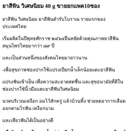
Toothpaste
ยาสีฟัน วิเศษนิยม 40 g ขายยกแพค10ซอง
จำนวน
3
ซอง
ยาสีฟัน วิเศษนิยม ยาสีฟันตำรับโบราณ รายแรกของ
quantity
ประเทศไทย
เริ่มผลิตในปีพุทธศักราช ๒๔๖๔
ยืนหยัดด้วยคุณภาพยาสีฟัน
สมุนไพรไทยมากว่า ๘๙ ปี
และเป็นส่วนหนึ่งของสังคมไทยมายาวนาน
-เพื่อสุขภาพช่องปาก
ใช้แปรงเปียกน้ำเล็กน้อยแตะยาสีฟัน
แปรงฟันเช้าเย็น เพื่อความสะอาดสดชื่น และสุขอนามัยที่ดีใน
ช่องปาก
ใช้นิ้วมือแตะยาสีฟันวิเศษนิยม
นวดบริเวณเหงือก อมไว้สักครู่ แล้วบ้วนทิ้ง ช่วยลดอาการเลือด
ออกตามไรฟัน เหงือกบวม
และเสียวฟันได้เป็นอย่างดี