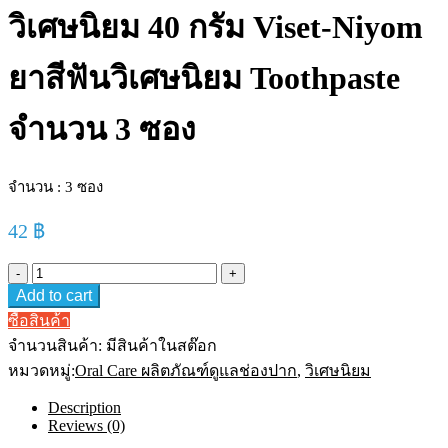
วิเศษนิยม 40 กรัม Viset-Niyom
ยาสีฟันวิเศษนิยม Toothpaste
จำนวน 3 ซอง
จำนวน : 3 ซอง
42
฿
วิเศษ
Add to cart
นิยม
40
ซื้อสินค้า
กรัม
จำนวนสินค้า:
มีสินค้าในสต๊อก
Viset-
Niyom
หมวดหมู่:
Oral Care ผลิตภัณฑ์ดูแลช่องปาก
,
วิเศษนิยม
ยาสีฟัน
Description
วิเศษ
Reviews (0)
นิยม