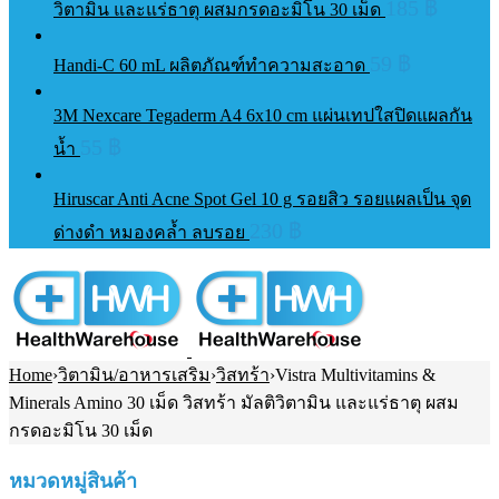
185
฿
วิตามิน และแร่ธาตุ ผสมกรดอะมิโน 30 เม็ด
59
฿
Handi-C 60 mL ผลิตภัณฑ์ทำความสะอาด
3M Nexcare Tegaderm A4 6x10 cm แผ่นเทปใสปิดแผลกัน
55
฿
น้ำ
Hiruscar Anti Acne Spot Gel 10 g รอยสิว รอยแผลเป็น จุด
230
฿
ด่างดำ หมองคล้ำ ลบรอย
Home
›
วิตามิน/อาหารเสริม
›
วิสทร้า
›
Vistra Multivitamins &
Minerals Amino 30 เม็ด วิสทร้า มัลติวิตามิน และแร่ธาตุ ผสม
กรดอะมิโน 30 เม็ด
หมวดหมู่สินค้า