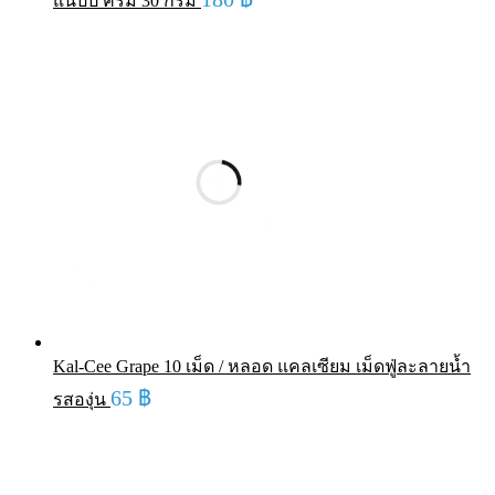
แนปปี้ ครีม 30 กรัม
Kal-Cee Grape 10 เม็ด / หลอด แคลเซียม เม็ดฟู่ละลายน้ำ
65
฿
รสองุ่น