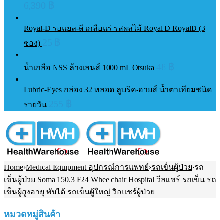
6,390
฿
Royal-D รอแยล-ดี เกลือแร่ รสผลไม้ Royal D RoyalD (3
25
฿
ซอง)
48
฿
น้ำเกลือ NSS ล้างเลนส์ 1000 mL Otsuka
Lubric-Eyes กล่อง 32 หลอด ลูบริค-อายส์ น้ำตาเทียมชนิด
255
฿
รายวัน
Home
›
Medical Equipment อุปกรณ์การแพทย์
›
รถเข็นผู้ป่วย
›
รถ
เข็นผู้ป่วย Soma 150.3 F24 Wheelchair Hospital วีลแชร์ รถเข็น รถ
เข็นผู้สูงอายุ พับได้ รถเข็นผู้ใหญ่ วิลแชร์ผู้ป่วย
หมวดหมู่สินค้า