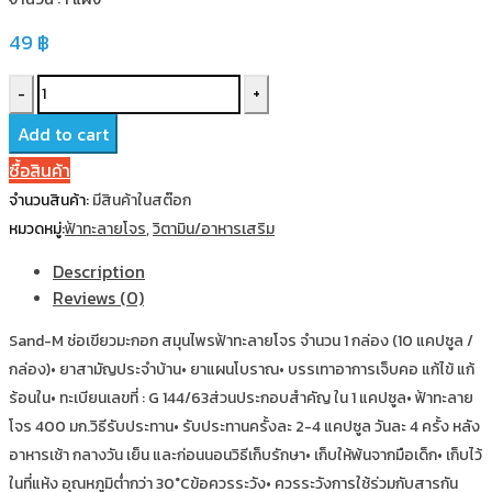
49
฿
ฟ้า
ทะลาย
Add to cart
โจร
ซื้อสินค้า
Sand-
จำนวนสินค้า:
มีสินค้าในสต๊อก
M
หมวดหมู่:
ฟ้าทะลายโจร
,
วิตามิน/อาหารเสริม
ช่อ
เขียว
Description
มะกอก
Reviews (0)
10
Sand-M ช่อเขียวมะกอก สมุนไพรฟ้าทะลายโจร จำนวน 1 กล่อง (10 แคปซูล /
แคปซูล
กล่อง)• ยาสามัญประจำบ้าน• ยาแผนโบราณ• บรรเทาอาการเจ็บคอ แก้ไข้ แก้
/
ร้อนใน• ทะเบียนเลขที่ : G 144/63ส่วนประกอบสำคัญ ใน 1 แคปซูล• ฟ้าทะลาย
แผง
โจร 400 มก.วิธีรับประทาน• รับประทานครั้งละ 2-4 แคปซูล วันละ 4 ครั้ง หลัง
quantity
อาหารเช้า กลางวัน เย็น และก่อนนอนวิธีเก็บรักษา• เก็บให้พ้นจากมือเด็ก• เก็บไว้
ในที่แห้ง อุณหภูมิต่ำกว่า 30°Cข้อควรระวัง• ควรระวังการใช้ร่วมกับสารกัน