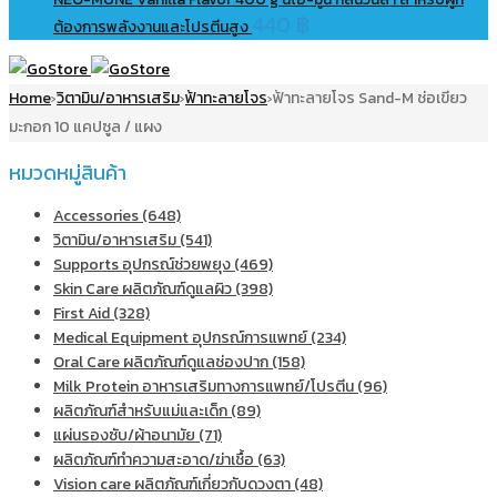
440
฿
ต้องการพลังงานและโปรตีนสูง
Home
วิตามิน/อาหารเสริม
ฟ้าทะลายโจร
ฟ้าทะลายโจร Sand-M ช่อเขียว
›
›
›
มะกอก 10 แคปซูล / แผง
หมวดหมู่สินค้า
Accessories (648)
วิตามิน/อาหารเสริม (541)
Supports อุปกรณ์ช่วยพยุง (469)
Skin Care ผลิตภัณฑ์ดูแลผิว (398)
First Aid (328)
Medical Equipment อุปกรณ์การแพทย์ (234)
Oral Care ผลิตภัณฑ์ดูแลช่องปาก (158)
Milk Protein อาหารเสริมทางการแพทย์/โปรตีน (96)
ผลิตภัณฑ์สำหรับแม่และเด็ก (89)
แผ่นรองซับ/ผ้าอนามัย (71)
ผลิตภัณฑ์ทําความสะอาด/ฆ่าเชื้อ (63)
Vision care ผลิตภัณฑ์เกี่ยวกับดวงตา (48)