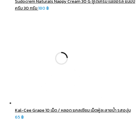
Sudocrem Naturals Nappy Cream 30 G ซูโดเครม เนเชอรัล แนปปี้
ครีม 30 กรัม
180
฿
Kal-Cee Grape 10 เม็ด / หลอด แคลเซียม เม็ดฟู่ละลายน้ำ รสองุ่น
65
฿