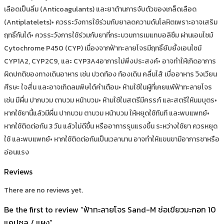
เลือดเป็นลิ่ม (Anticoagulants) และยาต้านการจับตัวของเกล็ดเลือด
(Antiplatelets)• ควรระวังการใช้ร่วมกับยาลดความดันโลหิตเพราะอาจเสริม
ฤทธิ์กันได้• ควรระวังการใช้ร่วมกับยาที่กระบวนการเมแทบอลิซึม ผ่านเอนไซม์
Cytochrome P450 (CYP) เนื่องจากฟ้าทะลายโจรมีฤทธิ์ยับยั้งเอนไซม์
CYP1A2, CYP2C9, และ CYP3A4อาการไม่พึงประสงค์• อาจทำให้เกิดอาการ
ผิดปกติของทางเดินอาหาร เช่น ปวดท้อง ท้องเดิน คลื่นไส้ เบื่ออาหาร วิงเวียน
ศีรษะ ใจสั่น และอาจเกิดลมพิษได้คำเตือน• ห้ามใช้ในผู้ที่เคยแพ้ฟ้าทะลายโจร
เช่น มีผื่น ปากบวม ตาบวม หน้าบวม• ห้ามใช้ในสตรีมีครรภ์ และสตรีให้นมบุตร•
หากใช้ยานี้แล้วมีผื่น ปากบวม ตาบวม หน้าบวม ให้หยุดใช้ทันที และพบแพทย์•
หากใช้ติดต่อกัน 3 วัน แล้วไม่ดีขึ้น หรืออาการรุนแรงขึ้น ระหว่างใช้ยา ควรหยุด
ใช้ และพบแพทย์• หากใช้ติดต่อกันเป็นเวลานาน อาจทำให้แขนขามีอาการชาหรือ
อ่อนแรง
Reviews
There are no reviews yet.
Be the first to review “ฟ้าทะลายโจร Sand-M ช่อเขียวมะกอก 10
แคปซูล / แผง”