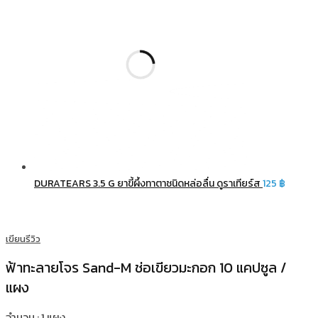
DURATEARS 3.5 G ยาขี้ผึ้งทาตาชนิดหล่อลื่น ดูราเทียร์ส
125
฿
เขียนรีวิว
ฟ้าทะลายโจร Sand-M ช่อเขียวมะกอก 10 แคปซูล /
แผง
จำนวน : 1 แผง