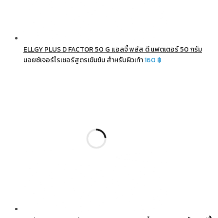
ELLGY PLUS D FACTOR 50 G แอลจี้ พลัส ดี แฟตเตอร์ 50 กรัม
มอยซ์เจอร์ไรเซอร์สูตรเข้มข้น สำหรับผิวเท้า
160
฿