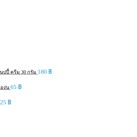
180
฿
ปปี้ ครีม 30 กรัม
65
฿
องุ่น
125
฿