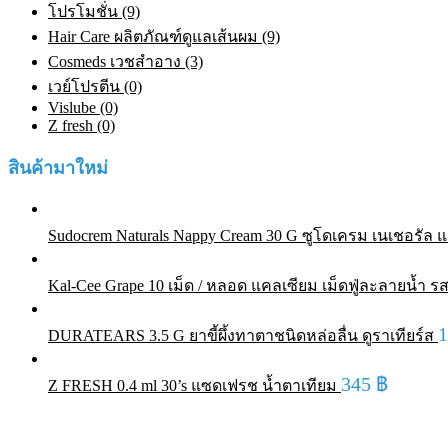
โปรโมชั่น (9)
Hair Care ผลิตภัณฑ์ดูแลเส้นผม (9)
Cosmeds เวชสําอาง (3)
เวย์โปรตีน (0)
Vislube (0)
Z fresh (0)
สินค้ามาใหม่
Sudocrem Naturals Nappy Cream 30 G ซูโดเครม เนเชอรัล แน
Kal-Cee Grape 10 เม็ด / หลอด แคลเซียม เม็ดฟู่ละลายน้ำ รส
DURATEARS 3.5 G ยาขี้ผึ้งทาตาชนิดหล่อลื่น ดูราเทียร์ส
345
฿
Z FRESH 0.4 ml 30’s แซดเฟรช น้ำตาเทียม