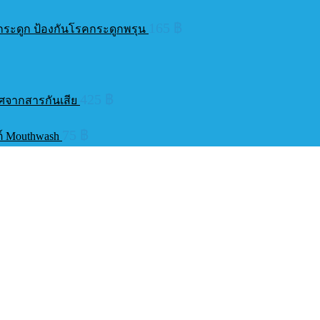
165
฿
ุงกระดูก ป้องกันโรคกระดูกพรุน
425
฿
ราศจากสารกันเสีย
75
฿
นต์ Mouthwash