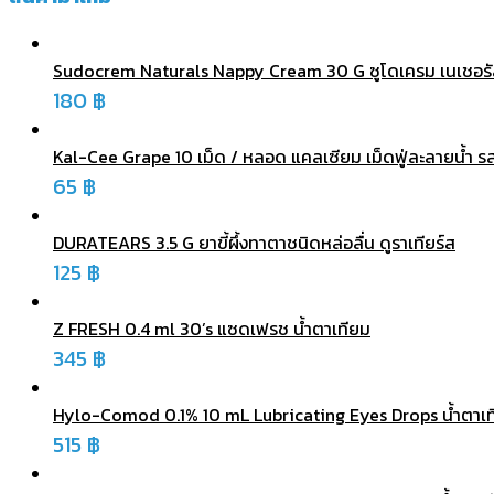
Sudocrem Naturals Nappy Cream 30 G ซูโดเครม เนเชอรัล 
180
฿
Kal-Cee Grape 10 เม็ด / หลอด แคลเซียม เม็ดฟู่ละลายน้ำ รส
65
฿
DURATEARS 3.5 G ยาขี้ผึ้งทาตาชนิดหล่อลื่น ดูราเทียร์ส
125
฿
Z FRESH 0.4 ml 30’s แซดเฟรช น้ำตาเทียม
345
฿
Hylo-Comod 0.1% 10 mL Lubricating Eyes Drops น้ำตาเ
515
฿