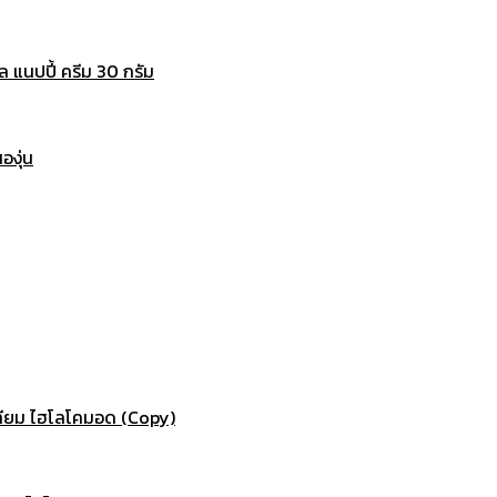
แนปปี้ ครีม 30 กรัม
องุ่น
ทียม ไฮโลโคมอด (Copy)