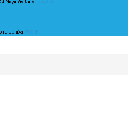
1,550
฿
ถ้วน Mega We Care
330
฿
0 IU 60 เม็ด