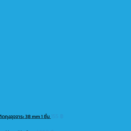
155
฿
ิดถุงอุจจาระ 38 mm 1 ชิ้น