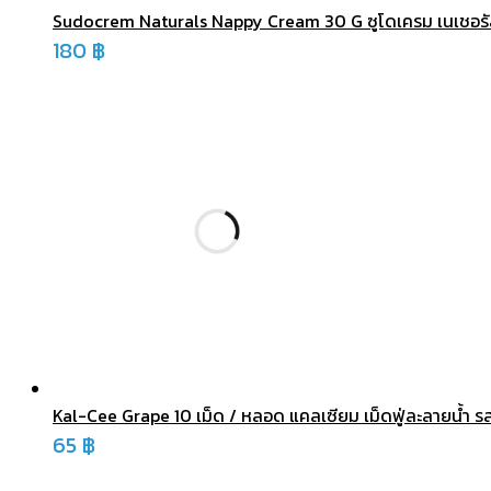
Sudocrem Naturals Nappy Cream 30 G ซูโดเครม เนเชอรัล 
180
฿
Kal-Cee Grape 10 เม็ด / หลอด แคลเซียม เม็ดฟู่ละลายน้ำ รส
65
฿