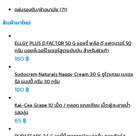
แผ่นรองซับ/ผ้าอนามัย (71)
สินค้ามาใหม่
ELLGY PLUS D FACTOR 50 G แอลจี้ พลัส ดี แฟตเตอร์ 50
กรัม มอยซ์เจอร์ไรเซอร์สูตรเข้มข้น สำหรับผิวเท้า
160
฿
Sudocrem Naturals Nappy Cream 30 G ซูโดเครม เนเชอ
รัล แนปปี้ ครีม 30 กรัม
180
฿
Kal-Cee Grape 10 เม็ด / หลอด แคลเซียม เม็ดฟู่ละลายน้ำ
รสองุ่น
65
฿