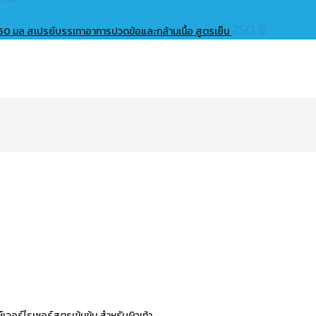
250
฿
50 มล สเปรย์บรรเทาอาการปวดข้อและกล้ามเนื้อ สูตรเย็น
อร์ไรเซอร์สูตรเข้มข้น สำหรับผิวเท้า