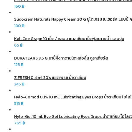
160
฿
Sudocrem Naturals Nappy Cream 30 G ซูโดเครม เนเชอรัล แนปปี้ คร
180
฿
Kal-Cee Grape 10 เม็ด / หลอด แคลเซียม เม็ดฟู่ละลายน้ำ รสองุ่น
65
฿
DURATEARS 3.5 G ยาขี้ผึ้งทาตาชนิดหล่อลื่น ดูราเทียร์ส
125
฿
Z FRESH 0.4 ml 30’s แซดเฟรช น้ำตาเทียม
345
฿
Hylo-Comod 0.1% 10 mL Lubricating Eyes Drops น้ำตาเทียม ไฮโล
515
฿
Hylo-Gel 10 mL Eye Gel Lubricating Eyes Drops น้ำตาเทียม ไฮโลเ
765
฿