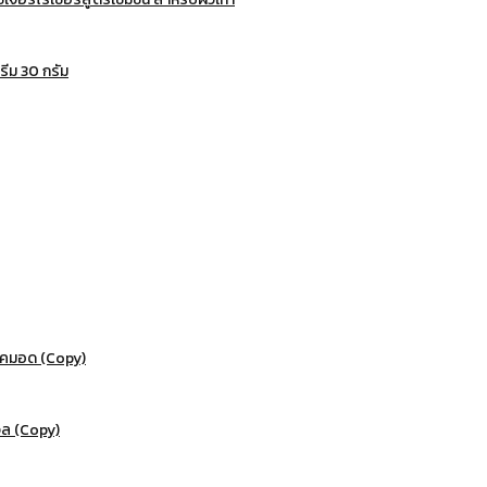
ีม 30 กรัม
โคมอด (Copy)
จล (Copy)