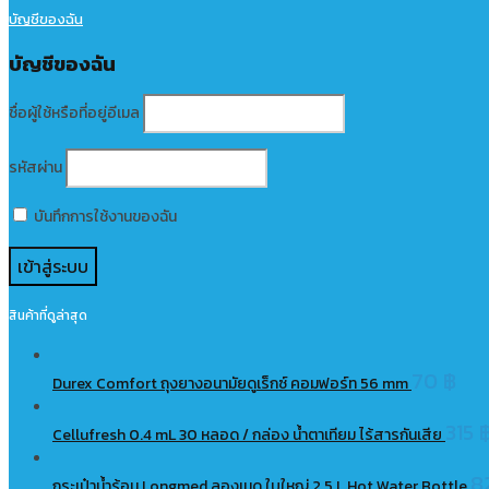
บัญชีของฉัน
บัญชีของฉัน
ชื่อผู้ใช้หรือที่อยู่อีเมล
รหัสผ่าน
บันทึกการใช้งานของฉัน
สินค้าที่ดูล่าสุด
70
฿
Durex Comfort ถุงยางอนามัยดูเร็กซ์ คอมฟอร์ท 56 mm
315
Cellufresh 0.4 mL 30 หลอด / กล่อง น้ำตาเทียม ไร้สารกันเสีย
8
กระเป๋าน้ำร้อน Longmed ลองเมด ใบใหญ่ 2.5 L Hot Water Bottle