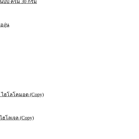
ปปี้ ครีม 30 กรัม
องุ่น
ยม ไฮโลโคมอด (Copy)
ม ไฮโลเจล (Copy)