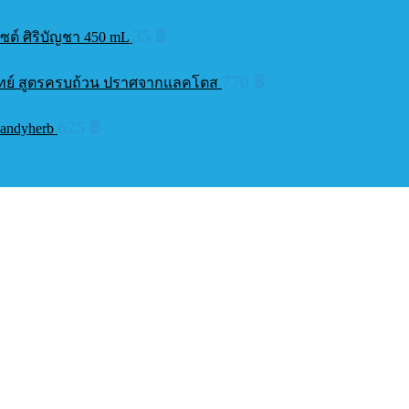
35
฿
ซด์ ศิริบัญชา 450 mL
770
฿
แพทย์ สูตรครบถ้วน ปราศจากแลคโตส
625
฿
Handyherb