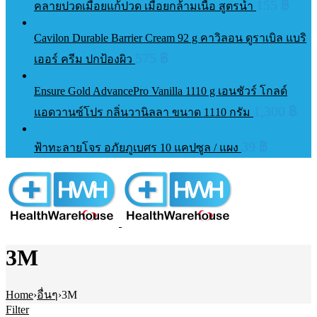
155
฿
คลายปวดเมื่อยแก้ปวด เมื่อยกล้ามเนื้อ สูตรน้ำ
Cavilon Durable Barrier Cream 92 g คาวิลอน ดูราเบิล แบริ
575
฿
เออร์ ครีม ปกป้องผิว
Ensure Gold AdvancePro Vanilla 1110 g เอนชัวร์ โกลด์
1,300
฿
แอดวานซ์โปร กลิ่นวานิลลา ขนาด 1110 กรัม
39
฿
ฟ้าทะลายโจร อภัยภูเบศร 10 แคปซูล / แผง
3M
Home
›
อื่นๆ
›
3M
Filter