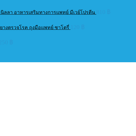
810
฿
่นวานิลลา อาหารเสริมทางการแพทย์ มีเวย์โปรตีน
120
฿
ุงมือยางตรวจโรค ถุงมือแพทย์ ซาโตรี่
250
฿