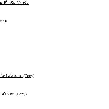
ปปี้ ครีม 30 กรัม
องุ่น
ยม ไฮโลโคมอด (Copy)
ม ไฮโลเจล (Copy)