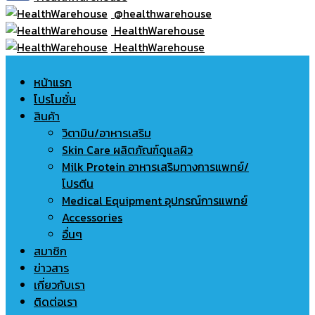
@healthwarehouse
HealthWarehouse
HealthWarehouse
หน้าแรก
โปรโมชั่น
สินค้า
วิตามิน/อาหารเสริม
Skin Care ผลิตภัณฑ์ดูแลผิว
Milk Protein อาหารเสริมทางการแพทย์/
โปรตีน
Medical Equipment อุปกรณ์การแพทย์
Accessories
อื่นๆ
สมาชิก
ข่าวสาร
เกี่ยวกับเรา
ติดต่อเรา