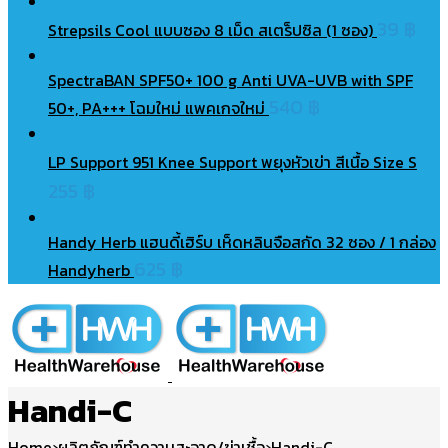
39
฿
Strepsils Cool แบบซอง 8 เม็ด สเตร็ปซิล (1 ซอง)
SpectraBAN SPF50+ 100 g Anti UVA-UVB with SPF
540
฿
50+, PA+++ โฉมใหม่ แพคเกจใหม่
LP Support 951 Knee Support พยุงหัวเข่า สีเนื้อ Size S
255
฿
Handy Herb แฮนดี้เฮิร์บ เห็ดหลินจือสกัด 32 ซอง / 1 กล่อง
625
฿
Handyherb
Handi-C
Home
›
ผลิตภัณฑ์ทําความสะอาด/ฆ่าเชื้อ
›
Handi-C