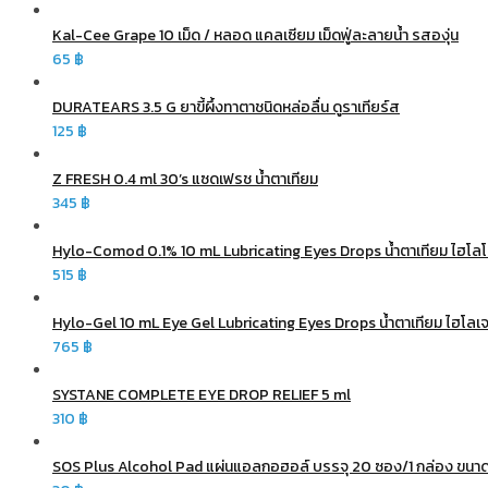
Kal-Cee Grape 10 เม็ด / หลอด แคลเซียม เม็ดฟู่ละลายน้ำ รสองุ่น
65
฿
DURATEARS 3.5 G ยาขี้ผึ้งทาตาชนิดหล่อลื่น ดูราเทียร์ส
125
฿
Z FRESH 0.4 ml 30’s แซดเฟรช น้ำตาเทียม
345
฿
Hylo-Comod 0.1% 10 mL Lubricating Eyes Drops น้ำตาเทียม ไฮโล
515
฿
Hylo-Gel 10 mL Eye Gel Lubricating Eyes Drops น้ำตาเทียม ไฮโลเ
765
฿
SYSTANE COMPLETE EYE DROP RELIEF 5 ml
310
฿
SOS Plus Alcohol Pad แผ่นแอลกอฮอล์ บรรจุ 20 ซอง/1 กล่อง ขนาด