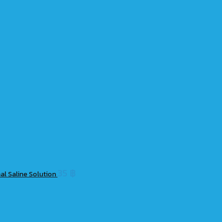
35
฿
mal Saline Solution