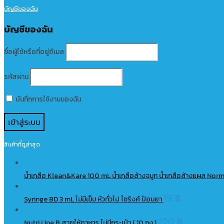
บัญชีของฉัน
บัญชีของฉัน
ชื่อผู้ใช้หรือที่อยู่อีเมล
รหัสผ่าน
บันทึกการใช้งานของฉัน
สินค้าที่ดูล่าสุด
น้ำเกลือ Klean&Kare 100 mL น้ำเกลือล้างจมูก น้ำเกลือล้างแผล Nor
19
฿
Syringe BD 3 mL ไม่มีเข็ม หัวทั่วไป ไซริงค์ ป้อนยา
220
฿
Nutri Line B สายให้อาหาร ไม่มีกระเป๋า ( 10 ถุง )