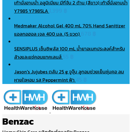
เก้านั่งอาบน้ำ อลูมิเนียม มีที่จับ 2 ด้าน (สีขาว) เก้าอี้นั่งอาบน้ำ
1,399
฿
Y7985 Y7985LA
Medmaker Alcohol Gel 400 mL 70% Hand Sanitizer
678
฿
แอลกอฮอล เจล 400 มล. (5 ขวด)
SENSIPLUS เซ็นซิพลัส 100 mL น้ำยาอเนกประสงค์สำหรับ
55
฿
ล้างและแช่คอนแทคเลนส์
Jason's Jujubes ตลับ 25 g จูจุ๊บ ลูกอมช่วยเย็นชุ่มคอ ลม
45
฿
หายใจหอม รส Peppermint ฟ้า
Benzac