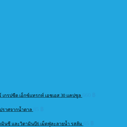
660
฿
ร์ เกรปซีด เอ็กซ์แทรกท์ เอชเอส 30 แคปซูล
85
฿
ติ ปราศจากน้ำตาล
65
฿
ามินซี และวิตามินบี6 เม็ดฟู่ละลายน้ำ รสส้ม